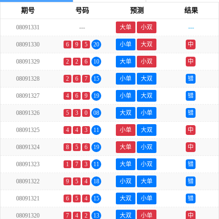
期号
号码
预测
结果
08091331
---
大单
小双
---
08091330
6
9
5
20
小单
大双
中
08091329
2
2
6
10
大单
小双
中
08091328
2
6
7
15
小单
大双
错
08091327
4
6
9
19
小单
大双
错
08091326
5
3
0
08
大双
小单
错
08091325
4
4
3
11
小单
大双
中
08091324
8
5
6
19
大单
小双
中
08091323
1
7
3
11
大单
小双
错
08091322
9
5
4
18
小双
大单
错
08091321
6
5
4
15
大双
小单
错
08091320
7
4
2
13
大双
小单
中