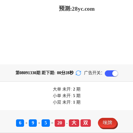
预测:28yc.com
第
08091330
期 距下期:
00
分
28
秒
广告开关：
大单
未开:
2
期
小单
未开:
5
期
小双
未开:
1
期
6
9
5
20
大
双
咪牌
+
+
=
-