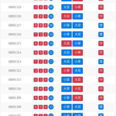
08091319
3
3
3
09
大双
小单
中
08091318
2
9
5
16
大双
小单
中
08091317
0
0
8
08
小单
大双
错
08091316
7
2
1
10
小单
大双
错
08091315
8
2
4
14
大双
小单
中
08091314
0
9
2
11
大双
小单
中
08091313
7
2
8
17
大双
小单
错
08091312
3
2
8
13
小单
大双
中
08091311
4
5
9
18
小单
大双
中
08091310
0
9
3
12
大单
小双
中
08091309
8
4
4
16
小单
大双
中
08091308
6
5
4
15
小单
大双
错