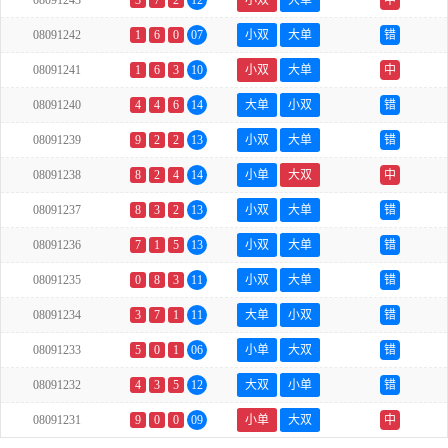
08091243
3
7
2
12
小双
大单
中
08091242
1
6
0
07
小双
大单
错
08091241
1
6
3
10
小双
大单
中
08091240
4
4
6
14
大单
小双
错
08091239
9
2
2
13
小双
大单
错
08091238
8
2
4
14
小单
大双
中
08091237
8
3
2
13
小双
大单
错
08091236
7
1
5
13
小双
大单
错
08091235
0
8
3
11
小双
大单
错
08091234
3
7
1
11
大单
小双
错
08091233
5
0
1
06
小单
大双
错
08091232
4
3
5
12
大双
小单
错
08091231
9
0
0
09
小单
大双
中