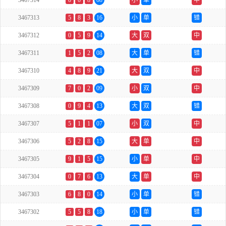
3467314
0
0
8
08
小
单
中
3467313
5
8
3
16
小
单
错
3467312
0
5
9
14
大
双
中
3467311
1
5
2
08
大
单
错
3467310
4
8
9
21
大
双
中
3467309
7
0
2
09
小
双
中
3467308
0
9
4
13
大
双
错
3467307
5
1
1
07
小
双
中
3467306
5
2
8
15
大
单
中
3467305
9
1
5
15
小
单
中
3467304
0
7
6
13
大
单
中
3467303
6
8
0
14
小
单
错
3467302
5
5
8
18
小
单
错