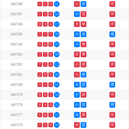
3467288
1
1
9
11
小
双
中
3467287
1
5
8
14
小
双
中
3467286
9
4
4
17
大
单
中
3467285
5
7
7
19
小
双
错
3467284
9
6
8
23
小
单
中
3467283
3
7
9
19
大
单
中
3467282
7
2
4
13
小
单
中
3467281
2
8
0
10
小
单
中
3467280
5
1
5
11
大
双
错
3467279
6
6
2
14
小
双
中
3467278
6
9
6
21
小
双
错
3467277
1
8
2
11
大
单
中
3467276
7
3
9
19
大
双
中