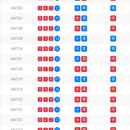
3467262
3
4
5
12
大
单
错
3467261
9
9
1
19
大
双
中
3467260
9
8
2
19
大
双
中
3467259
7
2
5
14
小
单
错
3467258
1
0
7
08
大
单
错
3467257
6
2
4
12
大
双
中
3467256
9
7
1
17
大
单
中
3467255
0
7
0
07
大
双
错
3467254
0
9
7
16
大
双
中
3467253
3
7
9
19
大
单
中
3467252
2
9
4
15
小
单
中
3467251
6
4
2
12
小
双
中