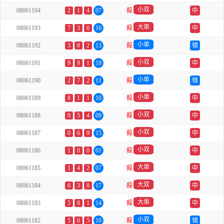
小双
08061194
2
1
4
07
殺
中
大单
08061193
7
3
6
16
殺
中
小单
08061192
3
8
2
13
殺
错
小双
08061191
9
9
1
19
殺
中
小单
08061190
2
7
2
11
殺
错
小单
08061189
8
1
1
10
殺
中
小双
08061188
0
5
4
09
殺
中
小双
08061187
0
6
9
15
殺
中
小双
08061186
1
0
0
01
殺
中
大单
08061185
1
4
2
07
殺
中
大双
08061184
6
3
8
17
殺
中
大单
08061183
5
8
1
14
殺
中
小双
08061182
5
0
5
10
殺
错