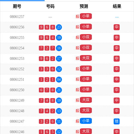
期号
号码
预测
结果
小单
08061257
---
殺
---
小单
08061256
9
6
8
23
殺
中
小双
08061255
9
6
4
19
殺
中
小双
08061254
7
2
7
16
殺
中
大双
08061253
9
6
2
17
殺
中
小单
08061252
3
3
6
12
殺
中
小单
08061251
1
2
1
04
殺
中
小单
08061250
6
7
8
21
殺
中
大双
08061249
7
4
8
19
殺
中
大双
08061248
7
4
2
13
殺
中
小单
08061247
3
2
6
11
殺
错
大双
08061246
1
6
5
12
殺
中