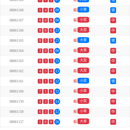
08061169
7
7
3
17
殺
错
小单
08061168
1
4
4
09
殺
错
小双
08061167
0
0
9
09
殺
中
大双
08061166
9
8
6
23
殺
中
大单
08061165
9
5
9
23
殺
错
大单
08061164
3
0
6
09
殺
中
大双
08061163
9
3
3
15
殺
中
大双
08061162
4
5
4
13
殺
中
小双
08061161
5
1
6
12
殺
错
小单
08061160
7
1
4
12
殺
中
小双
08061159
4
3
7
14
殺
中
小单
08061158
6
3
3
12
殺
中
大单
08061157
1
6
9
16
殺
中