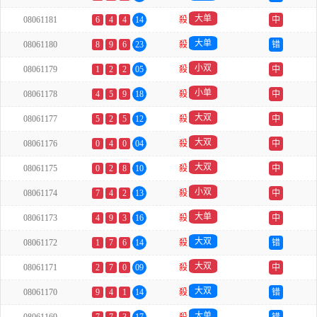
大单
08061181
6
4
4
14
殺
中
大单
08061180
8
9
6
23
殺
错
小双
08061179
1
2
2
05
殺
中
小单
08061178
4
5
9
18
殺
中
大双
08061177
5
2
5
12
殺
中
大双
08061176
0
4
0
04
殺
中
大双
08061175
0
2
8
10
殺
中
小双
08061174
7
4
2
13
殺
中
大单
08061173
4
9
3
16
殺
中
大双
08061172
1
7
6
14
殺
错
大双
08061171
2
7
0
09
殺
中
大双
08061170
9
4
1
14
殺
错
大单