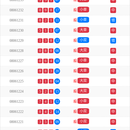
08061233
3
3
1
07
殺
中
小单
08061232
0
9
8
17
殺
中
小单
08061231
8
2
1
11
殺
错
大单
08061230
5
1
1
07
殺
中
小双
08061229
1
3
8
12
殺
错
大双
08061228
0
8
0
08
殺
中
小单
08061227
0
6
4
10
殺
中
大单
08061226
9
8
3
20
殺
中
大双
08061225
3
1
0
04
殺
中
大双
08061224
5
2
8
15
殺
中
小单
08061223
7
4
1
12
殺
中
小双
08061222
8
4
2
14
殺
中
小双
08061221
3
5
1
09
殺
中