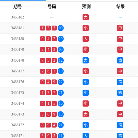
期号
号码
预测
结果
3466182
---
大
---
单
3466181
1
3
5
09
小
中
3466180
9
4
7
20
大
中
3466179
2
4
3
09
小
中
3466178
7
3
2
12
大
错
3466177
2
6
2
10
小
中
3466176
9
4
9
22
小
错
3466175
7
7
7
21
小
错
3466174
4
1
5
10
小
中
3466173
3
6
9
18
大
中
3466172
8
9
4
21
小
错
3466171
6
0
5
11
大
错