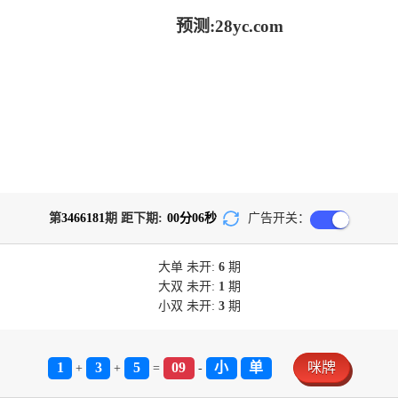
预测:28yc.com
第
3466181
期 距下期:
00
分
06
秒
广告开关：
大单
未开:
6
期
大双
未开:
1
期
小双
未开:
3
期
1
3
5
09
小
单
咪牌
+
+
=
-