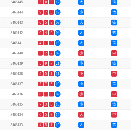
3466145
3
0
9
12
大
错
3466144
9
7
3
19
小
错
3466143
0
5
3
08
大
错
3466142
0
4
0
04
大
错
3466141
4
1
8
13
大
错
3466140
3
2
2
07
小
中
3466139
5
9
7
21
小
错
3466138
5
5
1
11
小
中
3466137
7
7
5
19
小
错
3466136
6
1
0
07
小
中
3466135
7
3
8
18
小
错
3466134
6
5
3
14
大
中
3466133
4
5
1
10
大
错