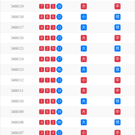
3466119
7
8
5
20
大
中
3466118
8
8
6
22
小
错
3466117
4
4
3
11
大
错
3466116
8
4
3
15
大
中
3466115
0
2
9
11
大
错
3466114
4
6
7
17
大
中
3466113
1
0
5
06
大
错
3466112
7
1
5
13
小
中
3466111
7
9
2
18
大
中
3466110
1
4
8
13
大
错
3466109
7
6
6
19
大
中
3466108
4
3
2
09
大
错
3466107
3
5
4
12
小
中