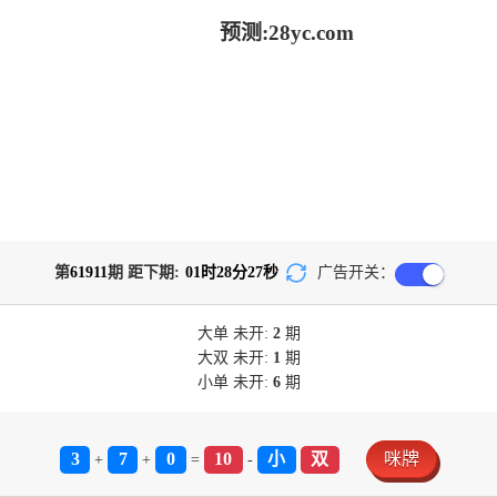
预测:28yc.com
第
61911
期 距下期:
01
时
28
分
27
秒
广告开关：
大单
未开:
2
期
大双
未开:
1
期
小单
未开:
6
期
3
7
0
10
小
双
咪牌
+
+
=
-