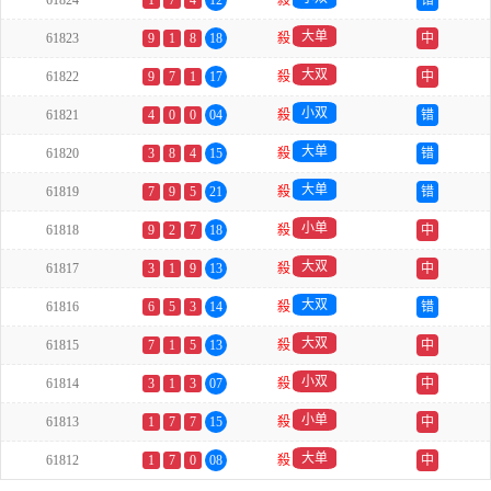
61824
1
7
4
12
殺
错
大单
61823
9
1
8
18
殺
中
大双
61822
9
7
1
17
殺
中
小双
61821
4
0
0
04
殺
错
大单
61820
3
8
4
15
殺
错
大单
61819
7
9
5
21
殺
错
小单
61818
9
2
7
18
殺
中
大双
61817
3
1
9
13
殺
中
大双
61816
6
5
3
14
殺
错
大双
61815
7
1
5
13
殺
中
小双
61814
3
1
3
07
殺
中
小单
61813
1
7
7
15
殺
中
大单
61812
1
7
0
08
殺
中