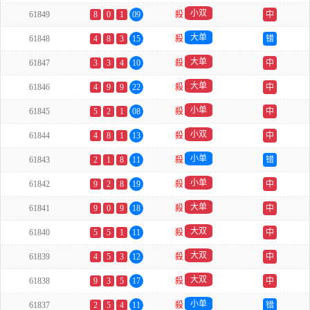
小双
61849
8
0
1
09
殺
中
大单
61848
4
8
3
15
殺
错
大单
61847
3
3
4
10
殺
中
大单
61846
4
9
9
22
殺
中
小单
61845
5
2
1
08
殺
中
小双
61844
4
8
1
13
殺
中
小单
61843
2
1
8
11
殺
错
小单
61842
9
2
8
19
殺
中
大单
61841
9
0
9
18
殺
中
大双
61840
5
5
1
11
殺
中
大双
61839
4
5
3
12
殺
中
大双
61838
9
3
5
17
殺
中
小单
61837
2
5
4
11
殺
错