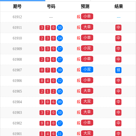
期号
号码
预测
结果
小单
61912
---
殺
---
大单
61911
3
7
0
10
殺
中
小单
61910
2
3
9
14
殺
中
小双
61909
5
3
9
17
殺
中
小单
61908
2
9
6
17
殺
中
小双
61907
0
7
3
10
殺
错
小单
61906
8
4
0
12
殺
中
大单
61905
2
1
2
05
殺
中
大双
61904
3
0
6
09
殺
中
大单
61903
3
7
0
10
殺
中
小单
61902
9
8
0
17
殺
中
大双
61901
1
4
6
11
殺
中