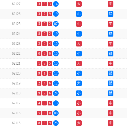
62127
3
8
3
14
大
中
62126
3
7
9
19
小
错
62125
5
0
2
07
小
中
62124
8
9
2
19
小
错
62123
2
9
4
15
大
中
62122
0
9
6
15
小
错
62121
1
9
5
15
大
中
62120
9
1
7
17
小
错
62119
2
4
6
12
大
错
62118
9
9
6
24
小
错
62117
4
3
6
13
小
中
62116
5
3
0
08
小
中
62115
8
8
9
25
大
中