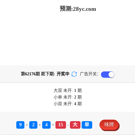
预测:28yc.com
第
62176
期 距下期:
开奖中
广告开关：
大双
未开:
1
期
小单
未开:
2
期
小双
未开:
4
期
9
2
4
15
大
单
咪牌
+
+
=
-