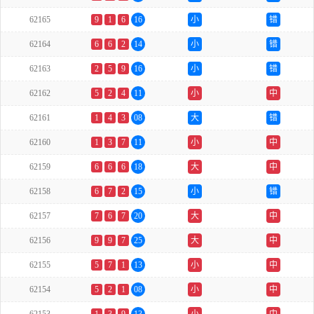
62165
9
1
6
16
小
错
62164
6
6
2
14
小
错
62163
2
5
9
16
小
错
62162
5
2
4
11
小
中
62161
1
4
3
08
大
错
62160
1
3
7
11
小
中
62159
6
6
6
18
大
中
62158
6
7
2
15
小
错
62157
7
6
7
20
大
中
62156
9
9
7
25
大
中
62155
5
7
1
13
小
中
62154
5
2
1
08
小
中