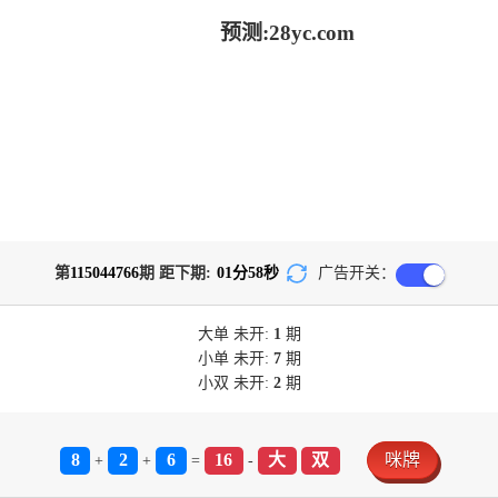
预测:28yc.com
第
115044766
期 距下期:
01
分
58
秒
广告开关：
大单
未开:
1
期
小单
未开:
7
期
小双
未开:
2
期
8
2
6
16
大
双
咪牌
+
+
=
-