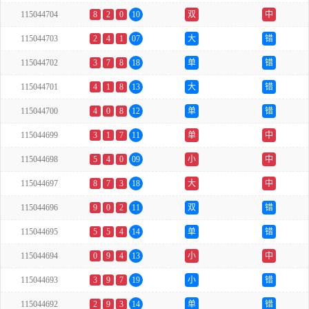
115044704
8
2
0
10
双
中
115044703
2
4
1
07
大
错
115044702
3
7
8
18
单
错
115044701
4
1
8
13
大
错
115044700
4
0
8
12
单
错
115044699
3
1
7
11
单
中
115044698
5
4
0
09
小
中
115044697
8
7
3
18
大
中
115044696
9
0
2
11
双
错
115044695
5
5
4
14
单
错
115044694
0
9
4
13
小
中
115044693
3
9
7
19
小
错
115044692
2
9
3
14
单
错