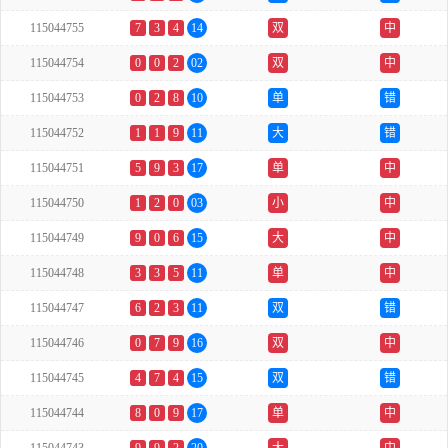
115044755
7
3
4
14
双
中
115044754
0
0
2
02
双
中
115044753
0
2
8
10
单
错
115044752
1
1
9
11
大
错
115044751
5
9
3
17
单
中
115044750
1
2
0
03
小
中
115044749
9
0
6
15
大
中
115044748
3
3
5
11
单
中
115044747
6
2
3
11
双
错
115044746
0
7
9
16
双
中
115044745
4
7
4
15
双
错
115044744
8
0
9
17
单
中