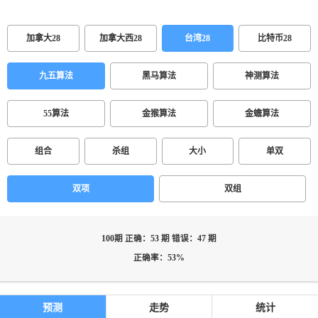
加拿大28
加拿大西28
台湾28
比特币28
九五算法
黑马算法
神测算法
55算法
金猴算法
金蟾算法
组合
杀组
大小
单双
双项
双组
100期 正确：53 期 错误：47 期
正确率：53%
预测
走势
统计