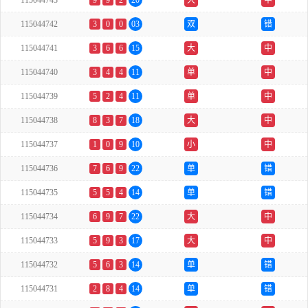
115044743
9
9
2
20
大
中
115044742
3
0
0
03
双
错
115044741
3
6
6
15
大
中
115044740
3
4
4
11
单
中
115044739
5
2
4
11
单
中
115044738
8
3
7
18
大
中
115044737
1
0
9
10
小
中
115044736
7
6
9
22
单
错
115044735
5
5
4
14
单
错
115044734
6
9
7
22
大
中
115044733
5
9
3
17
大
中
115044732
5
6
3
14
单
错
115044731
2
8
4
14
单
错