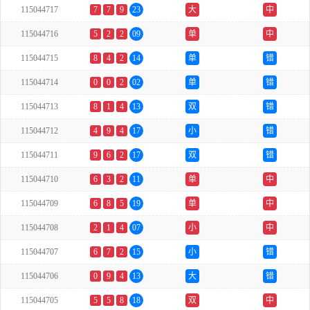
115044717
7
7
9
23
大
中
115044716
5
2
2
09
单
中
115044715
8
4
2
14
单
错
115044714
0
0
2
02
单
错
115044713
8
1
4
13
双
错
115044712
4
9
4
17
小
错
115044711
9
6
2
17
双
错
115044710
6
3
2
11
单
中
115044709
6
8
5
19
单
中
115044708
2
1
4
07
小
中
115044707
6
7
2
15
小
错
115044706
0
9
4
13
大
错
115044705
5
5
8
18
双
中