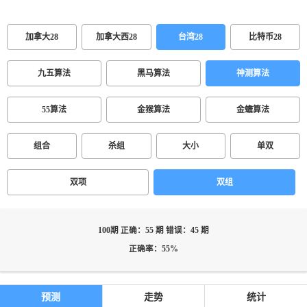
加拿大28
加拿大西28
台湾28
比特币28
九五算法
黑马算法
神测算法
55算法
金猴算法
金蟾算法
组合
杀组
大小
单双
双项
双组
100期 正确：55 期 错误：45 期
正确率：55%
预测
走势
统计