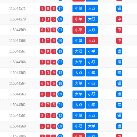
115044571
1
8
8
17
小单
大双
错
115044570
1
3
5
09
小单
大双
中
115044569
0
3
0
03
小单
大双
中
115044568
4
7
9
20
小单
大双
中
115044567
6
9
4
19
大双
小单
错
115044566
3
0
4
07
大单
小双
错
115044565
3
3
9
15
大双
小单
错
115044564
6
6
6
18
大单
小双
错
115044563
8
1
0
09
大单
小双
错
115044562
9
7
5
21
大双
小单
错
115044561
8
1
3
12
小单
大双
错
115044560
5
0
4
09
小双
大单
错