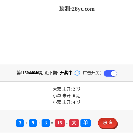
预测:28yc.com
第
115044646
期 距下期:
开奖中
广告开关：
大双
未开:
2
期
小单
未开:
6
期
小双
未开:
4
期
3
9
3
15
大
单
咪牌
+
+
=
-