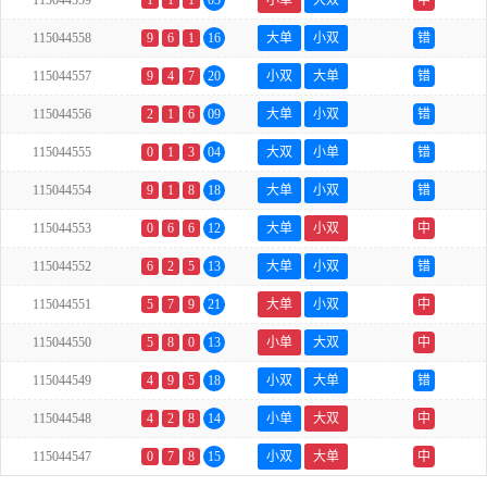
115044559
1
1
1
03
小单
大双
中
115044558
9
6
1
16
大单
小双
错
115044557
9
4
7
20
小双
大单
错
115044556
2
1
6
09
大单
小双
错
115044555
0
1
3
04
大双
小单
错
115044554
9
1
8
18
大单
小双
错
115044553
0
6
6
12
大单
小双
中
115044552
6
2
5
13
大单
小双
错
115044551
5
7
9
21
大单
小双
中
115044550
5
8
0
13
小单
大双
中
115044549
4
9
5
18
小双
大单
错
115044548
4
2
8
14
小单
大双
中
115044547
0
7
8
15
小双
大单
中