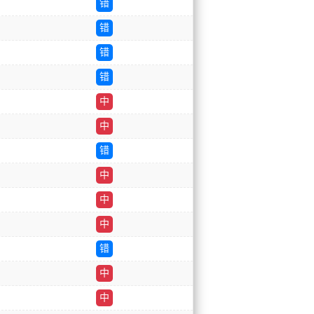
错
错
错
错
中
中
错
中
中
中
错
中
中