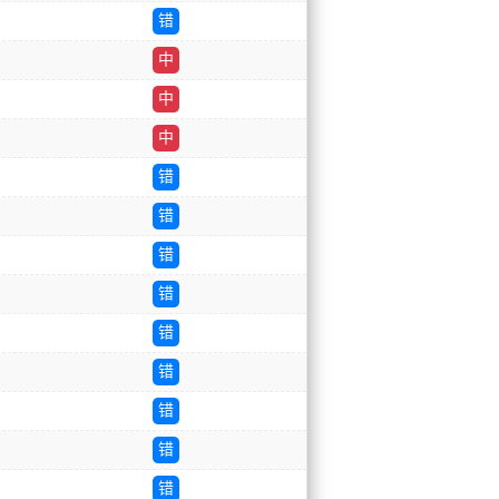
错
中
中
中
错
错
错
错
错
错
错
错
错