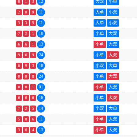
12
大双
小单
8
1
3
11
大单
小双
2
0
9
11
大单
小双
3
3
5
10
小单
大双
7
2
1
13
小单
大双
6
6
1
24
小单
大双
9
6
9
18
小双
大单
6
9
3
24
小单
大双
8
8
8
01
小单
大双
0
0
1
18
小单
大双
6
6
6
14
小双
大单
7
2
5
11
小单
大双
5
0
6
13
小单
大双
3
6
4