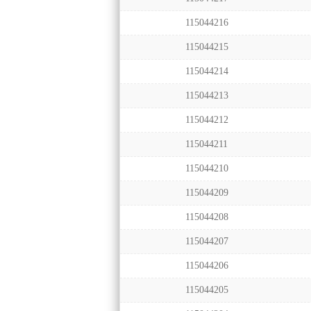
115044216
115044215
115044214
115044213
115044212
115044211
115044210
115044209
115044208
115044207
115044206
115044205