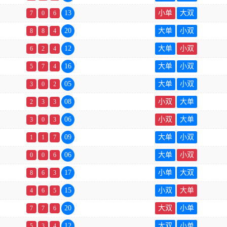
13
小单
大双
7
0
6
20
大单
小双
8
8
4
12
大单
小双
6
2
4
16
大单
小双
5
7
4
05
大单
小双
3
0
2
08
小双
大单
2
3
3
06
小双
大单
3
0
3
09
大单
小双
1
1
7
06
大单
小双
0
0
6
17
小单
大双
8
6
3
15
小双
大单
4
6
5
20
大双
小单
7
7
6
12
大双
小单
5
3
4