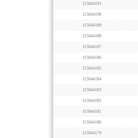
115044191
115044190
115044189
115044188
115044187
115044186
115044185
115044184
115044183
115044182
115044181
115044180
115044179