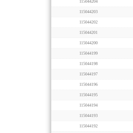
115044204
115044203
115044202
115044201
115044200
115044199
115044198
115044197
115044196
115044195
115044194
115044193
115044192