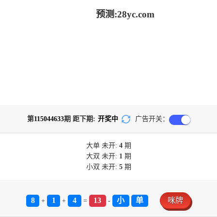
预测:28yc.com
第
115044633
期 距下期:
开奖中
广告开关：
大单
未开:
4
期
大双
未开:
1
期
小双
未开:
5
期
8
1
4
13
小
单
咪牌
+
+
=
-