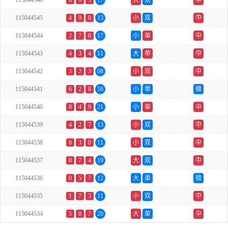
115044546
6
6
5
17
大
双
中
115044545
4
9
0
13
小
双
中
115044544
2
7
8
17
小
单
中
115044543
4
3
4
11
大
单
中
115044542
3
2
3
08
小
双
中
115044541
6
2
8
16
小
单
错
115044540
8
4
9
21
小
单
中
115044539
4
2
7
13
小
双
中
115044538
8
3
0
11
小
双
中
115044537
8
7
4
19
大
双
中
115044536
0
5
7
12
大
单
错
115044535
1
7
3
11
小
双
中
115044534
5
8
7
20
大
单
中