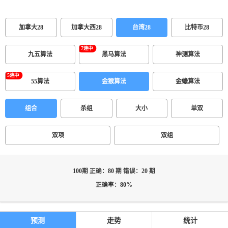
加拿大28
加拿大西28
台湾28
比特币28
九五算法
黑马算法
神测算法
55算法
金猴算法
金蟾算法
组合
杀组
大小
单双
双项
双组
100期 正确：80 期 错误：20 期
正确率：80%
预测
走势
统计