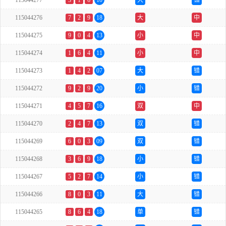
115044277
3
1
6
10
大
错
115044276
7
2
9
18
大
中
115044275
9
0
4
13
小
中
115044274
1
6
4
11
小
中
115044273
1
4
2
07
大
错
115044272
9
2
9
20
小
错
115044271
4
5
7
16
双
中
115044270
2
4
7
13
双
错
115044269
6
0
3
09
双
错
115044268
3
6
9
18
小
错
115044267
5
2
7
14
小
错
115044266
8
0
3
11
大
错
115044265
8
6
4
18
单
错