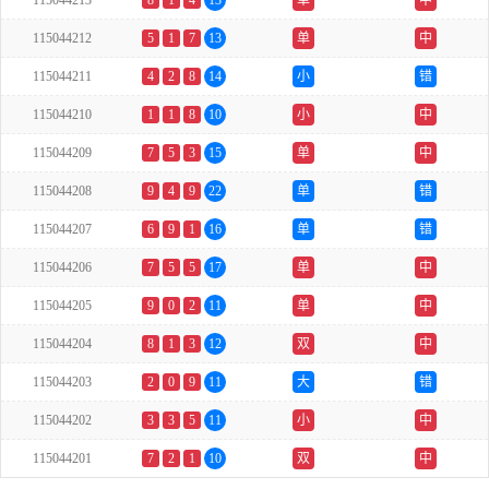
115044213
8
1
4
13
单
中
115044212
5
1
7
13
单
中
115044211
4
2
8
14
小
错
115044210
1
1
8
10
小
中
115044209
7
5
3
15
单
中
115044208
9
4
9
22
单
错
115044207
6
9
1
16
单
错
115044206
7
5
5
17
单
中
115044205
9
0
2
11
单
中
115044204
8
1
3
12
双
中
115044203
2
0
9
11
大
错
115044202
3
3
5
11
小
中
115044201
7
2
1
10
双
中