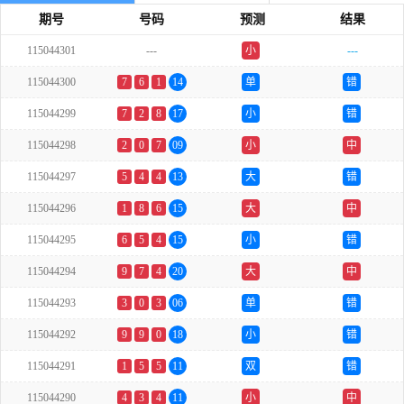
期号
号码
预测
结果
115044301
---
小
---
115044300
7
6
1
14
单
错
115044299
7
2
8
17
小
错
115044298
2
0
7
09
小
中
115044297
5
4
4
13
大
错
115044296
1
8
6
15
大
中
115044295
6
5
4
15
小
错
115044294
9
7
4
20
大
中
115044293
3
0
3
06
单
错
115044292
9
9
0
18
小
错
115044291
1
5
5
11
双
错
115044290
4
3
4
11
小
中