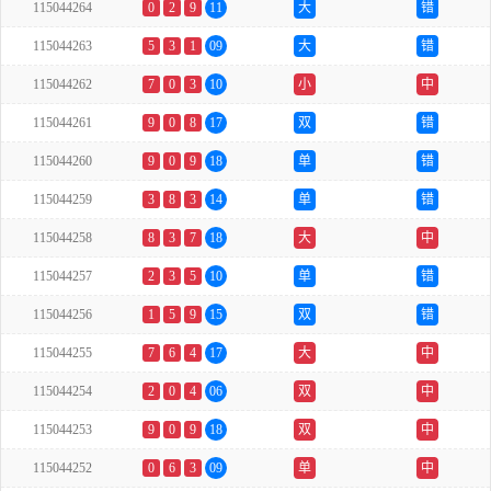
115044264
0
2
9
11
大
错
115044263
5
3
1
09
大
错
115044262
7
0
3
10
小
中
115044261
9
0
8
17
双
错
115044260
9
0
9
18
单
错
115044259
3
8
3
14
单
错
115044258
8
3
7
18
大
中
115044257
2
3
5
10
单
错
115044256
1
5
9
15
双
错
115044255
7
6
4
17
大
中
115044254
2
0
4
06
双
中
115044253
9
0
9
18
双
中
115044252
0
6
3
09
单
中