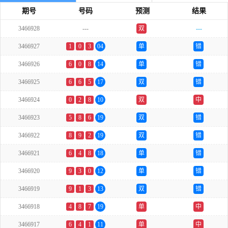
期号
号码
预测
结果
3466928
---
双
---
3466927
1
0
3
04
单
错
3466926
6
0
8
14
单
错
3466925
6
6
5
17
双
错
3466924
0
2
8
10
双
中
3466923
5
8
6
19
双
错
3466922
8
9
2
19
双
错
3466921
6
4
8
18
单
错
3466920
9
3
0
12
单
错
3466919
9
1
3
13
双
错
3466918
4
8
7
19
单
中
3466917
6
4
1
11
单
中