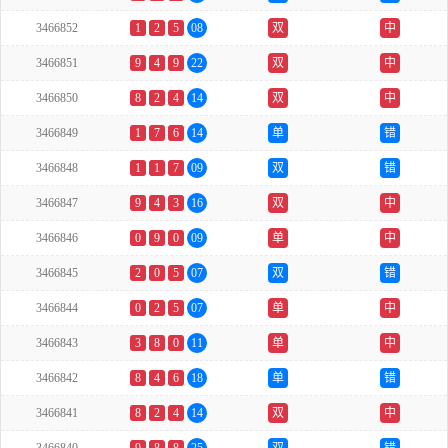
3466852
1
2
5
08
双
中
3466851
9
4
9
22
双
中
3466850
8
2
4
14
双
中
3466849
1
7
6
14
单
错
3466848
1
1
7
09
双
错
3466847
9
4
3
16
双
中
3466846
0
9
0
09
单
中
3466845
2
0
5
07
双
错
3466844
0
2
5
07
单
中
3466843
3
8
0
11
单
中
3466842
8
4
6
18
单
错
3466841
8
2
4
14
双
中