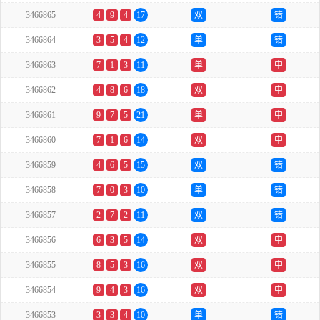
3466865
4
9
4
17
双
错
3466864
3
5
4
12
单
错
3466863
7
1
3
11
单
中
3466862
4
8
6
18
双
中
3466861
9
7
5
21
单
中
3466860
7
1
6
14
双
中
3466859
4
6
5
15
双
错
3466858
7
0
3
10
单
错
3466857
2
7
2
11
双
错
3466856
6
3
5
14
双
中
3466855
8
5
3
16
双
中
3466854
9
4
3
16
双
中
3466853
3
3
4
10
单
错