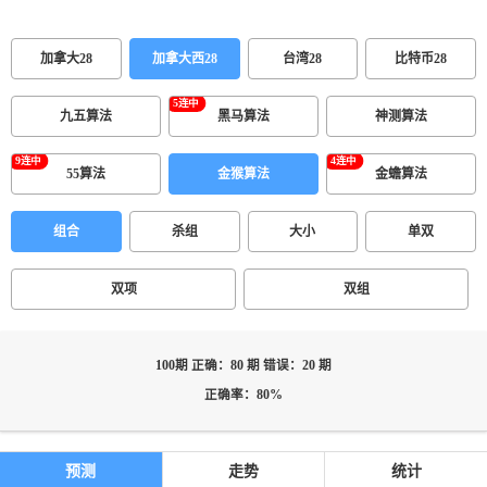
加拿大28
加拿大西28
台湾28
比特币28
九五算法
黑马算法
神测算法
55算法
金猴算法
金蟾算法
组合
杀组
大小
单双
双项
双组
100期 正确：80 期 错误：20 期
正确率：80%
预测
走势
统计