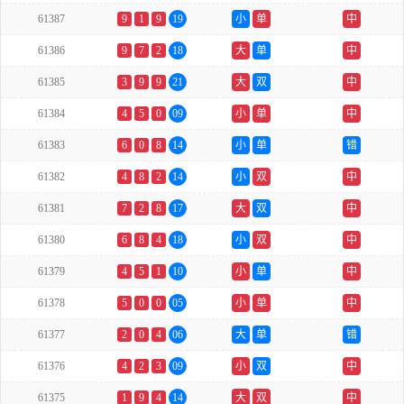
61387
9
1
9
19
小
单
中
61386
9
7
2
18
大
单
中
61385
3
9
9
21
大
双
中
61384
4
5
0
09
小
单
中
61383
6
0
8
14
小
单
错
61382
4
8
2
14
小
双
中
61381
7
2
8
17
大
双
中
61380
6
8
4
18
小
双
中
61379
4
5
1
10
小
单
中
61378
5
0
0
05
小
单
中
61377
2
0
4
06
大
单
错
61376
4
2
3
09
小
双
中
61375
1
9
4
14
大
双
中