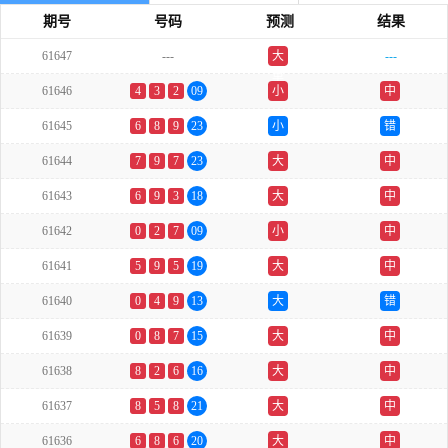
期号
号码
预测
结果
61647
---
大
---
单
61646
4
3
2
09
小
中
61645
6
8
9
23
小
错
61644
7
9
7
23
大
中
61643
6
9
3
18
大
中
61642
0
2
7
09
小
中
61641
5
9
5
19
大
中
61640
0
4
9
13
大
错
61639
0
8
7
15
大
中
61638
8
2
6
16
大
中
61637
8
5
8
21
大
中
61636
6
8
6
20
大
中