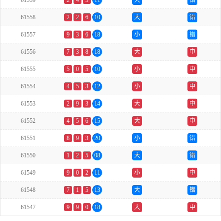
61559
2
4
5
11
大
错
61558
2
2
6
10
大
错
61557
9
3
6
18
小
错
61556
7
3
8
18
大
中
61555
5
0
5
10
小
中
61554
4
5
3
12
小
中
61553
2
9
3
14
大
中
61552
4
5
6
15
大
中
61551
8
9
3
20
小
错
61550
1
2
5
08
大
错
61549
9
0
2
11
小
中
61548
7
1
5
13
大
错
61547
9
9
0
18
大
中