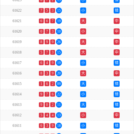
61623
6
7
2
15
小
错
61622
7
5
3
15
小
错
61621
6
6
7
19
大
中
61620
0
7
3
10
小
中
61619
8
9
9
26
大
中
61618
5
7
3
15
大
中
61617
6
4
9
19
小
错
61616
8
3
9
20
大
中
61615
1
6
2
09
大
错
61614
9
7
6
22
小
错
61613
9
0
2
11
大
错
61612
5
4
4
13
小
中
61611
6
3
9
18
小
错